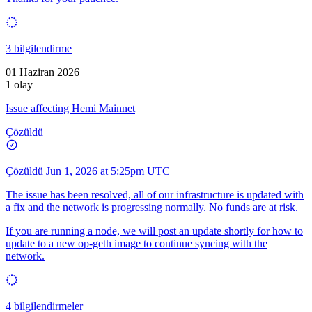
3 bilgilendirme
01 Haziran 2026
1 olay
Issue affecting Hemi Mainnet
Çözüldü
Çözüldü
Jun 1, 2026 at 5:25pm UTC
The issue has been resolved, all of our infrastructure is updated with
a fix and the network is progressing normally. No funds are at risk.
If you are running a node, we will post an update shortly for how to
update to a new op-geth image to continue syncing with the
network.
4 bilgilendirmeler