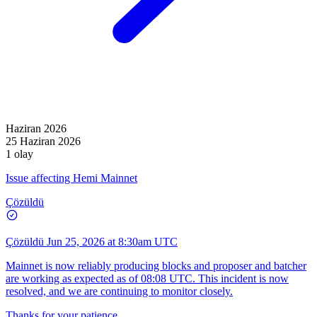
Haziran 2026
25 Haziran 2026
1 olay
Issue affecting Hemi Mainnet
Çözüldü
Çözüldü
Jun 25, 2026 at 8:30am UTC
Mainnet is now reliably producing blocks and proposer and batcher
are working as expected as of 08:08 UTC. This incident is now
resolved, and we are continuing to monitor closely.
Thanks for your patience.